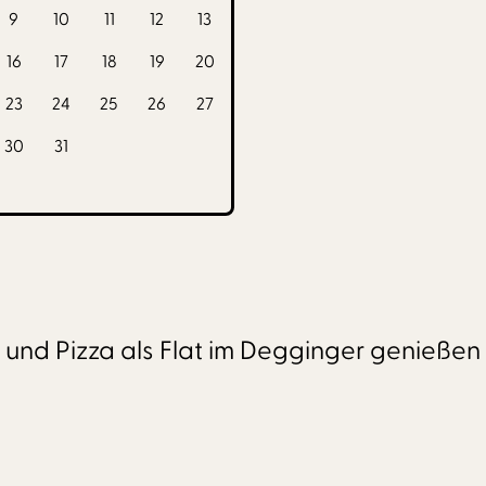
9
10
11
12
13
16
17
18
19
20
23
24
25
26
27
30
31
ve und Pizza als Flat im Degginger genieße