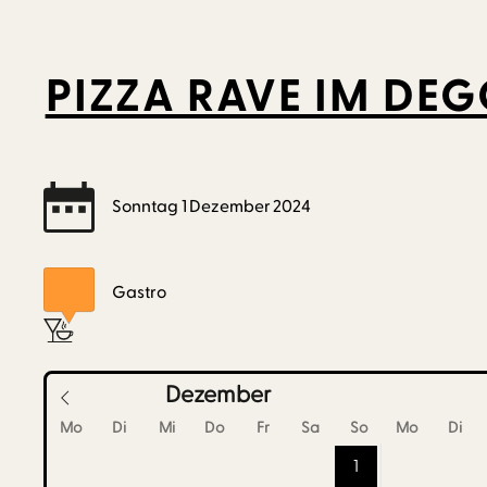
PIZZA RAVE IM DE
Sonntag
1
Dezember
2024
Gastro
Dezember
Mo
Di
Mi
Do
Fr
Sa
So
Mo
Di
1