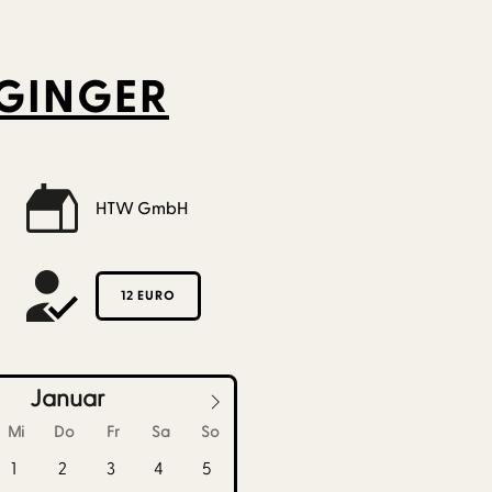
GGINGER
HTW GmbH
12 EURO
Januar
Mi
Do
Fr
Sa
So
1
2
3
4
5