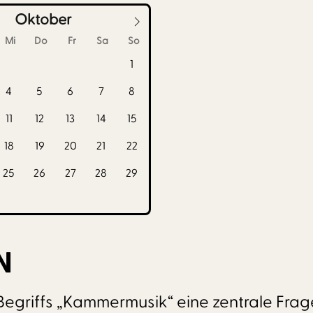
Oktober
Mi
Do
Fr
Sa
So
1
4
5
6
7
8
11
12
13
14
15
18
19
20
21
22
25
26
27
28
29
N
Begriffs „Kammermusik“ eine zentrale Frag