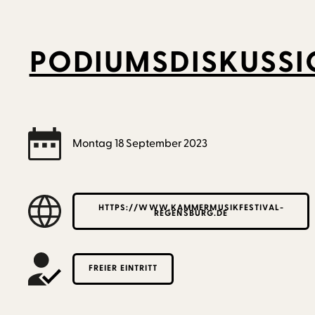
PODIUMSDISKUSSI
Montag
18
September
2023
HTTPS://WWW.KAMMERMUSIKFESTIVAL-
REGENSBURG.DE
FREIER EINTRITT