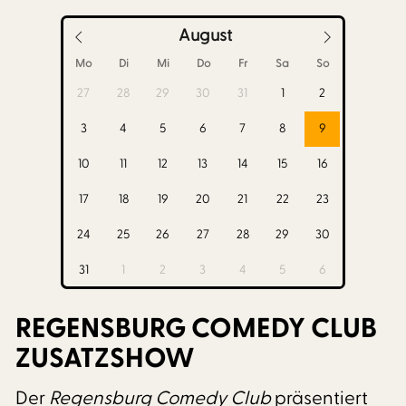
August
Mo
Di
Mi
Do
Fr
Sa
So
27
28
29
30
31
1
2
3
4
5
6
7
8
9
10
11
12
13
14
15
16
17
18
19
20
21
22
23
24
25
26
27
28
29
30
31
1
2
3
4
5
6
REGENSBURG COMEDY CLUB
ZUSATZSHOW
Der
Regensburg Comedy Club
präsentiert