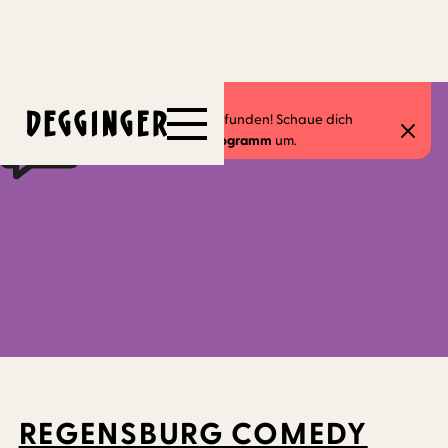
6.12.2025
Dieses Event hat schon stattgefunden! Schaue dich
gerne in unserem
aktuellen Programm
um.
REGENSBURG COMEDY