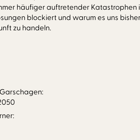
immer häufiger auftretender Katastrophen
ösungen blockiert und warum es uns bishe
unft zu handeln.
as Garschagen:
 2050
rner: