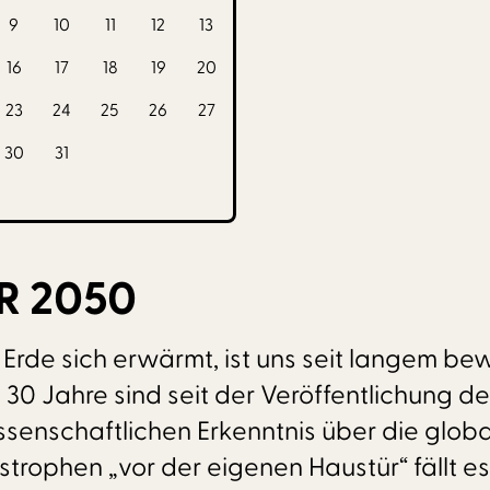
9
10
11
12
13
16
17
18
19
20
23
24
25
26
27
30
31
R 2050
Erde sich erwärmt, ist uns seit langem bewu
 30 Jahre sind seit der Veröffentlichung 
senschaftlichen Erkenntnis über die glob
rophen „vor der eigenen Haustür“ fällt es