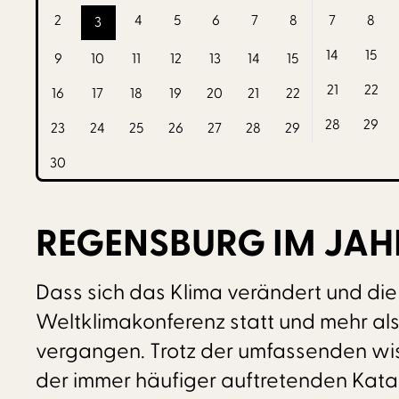
2
4
5
6
7
8
7
8
3
14
15
9
10
11
12
13
14
15
21
22
16
17
18
19
20
21
22
28
29
23
24
25
26
27
28
29
30
REGENSBURG IM JAH
Dass sich das Klima verändert und die 
Weltklimakonferenz statt und mehr als
vergangen. Trotz der umfassenden wis
der immer häufiger auftretenden Katast