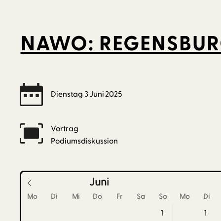
NAWO: REGENSBUR
Dienstag
3
Juni
2025
Vortrag
Podiumsdiskussion
Juni
Mo
Di
Mi
Do
Fr
Sa
So
Mo
Di
1
1