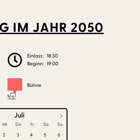
G IM JAHR 2050
Einlass:
18:30
Beginn:
19:00
Bühne
Juli
Mi
Do
Fr
Sa
So
2
3
4
5
6