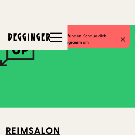
21.7.2026
-
26.7.2026
Dieses Event hat schon stattgefunden! Schaue dich
gerne in unserem
aktuellen Programm
um.
REIMSALON