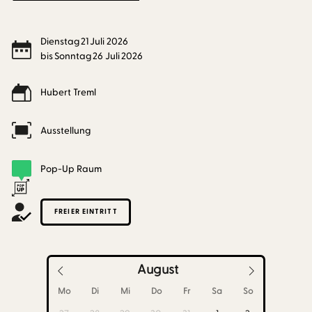
Dienstag
21
Juli
2026
bis
Sonntag
26
Juli
2026
Hubert Treml
Ausstellung
Pop-Up Raum
FREIER EINTRITT
August
Mo
Di
Mi
Do
Fr
Sa
So