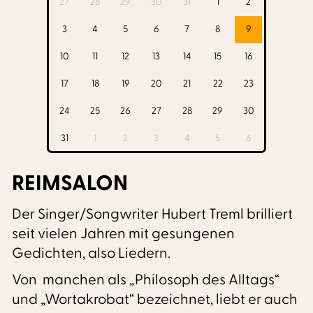
27
28
29
30
31
1
2
3
4
5
6
7
8
9
10
11
12
13
14
15
16
17
18
19
20
21
22
23
24
25
26
27
28
29
30
31
1
2
3
4
5
6
REIMSALON
Der Singer/Songwriter Hubert Treml brilliert
seit vielen Jahren mit gesungenen
Gedichten, also Liedern.
Von manchen als „Philosoph des Alltags“
und „Wortakrobat“ bezeichnet, liebt er auch