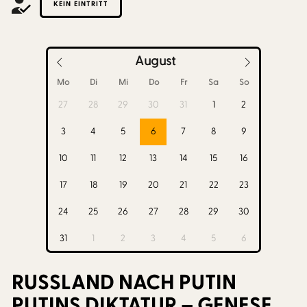
KEIN EINTRITT
August
Mo
Di
Mi
Do
Fr
Sa
So
27
28
29
30
31
1
2
3
4
5
6
7
8
9
10
11
12
13
14
15
16
17
18
19
20
21
22
23
24
25
26
27
28
29
30
31
1
2
3
4
5
6
RUSSLAND NACH PUTIN
PUTINS DIKTATUR – GENESE