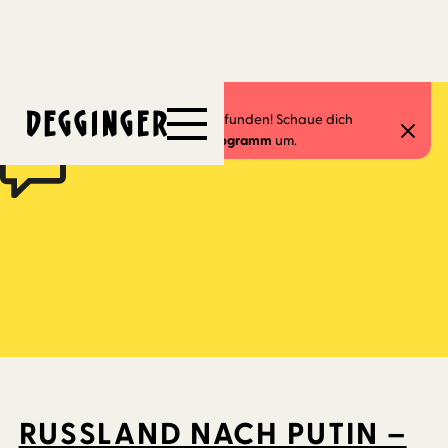
12.3.2025
Dieses Event hat schon stattgefunden! Schaue dich
gerne in unserem
aktuellen Programm
um.
RUSSLAND NACH PUTIN –