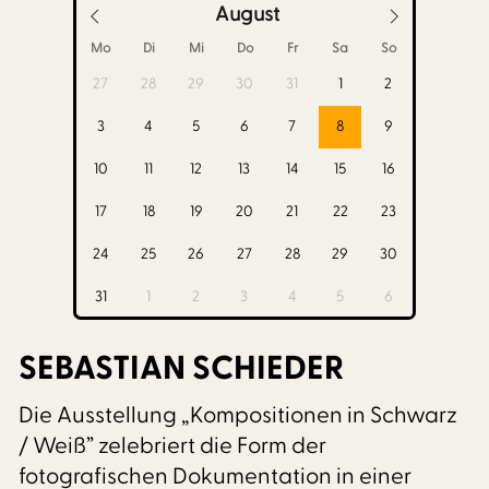
August
Mo
Di
Mi
Do
Fr
Sa
So
27
28
29
30
31
1
2
3
4
5
6
7
8
9
10
11
12
13
14
15
16
17
18
19
20
21
22
23
24
25
26
27
28
29
30
31
1
2
3
4
5
6
SEBASTIAN SCHIEDER
Die Ausstellung „Kompositionen in Schwarz
/ Weiß” zelebriert die Form der
fotografischen Dokumentation in einer