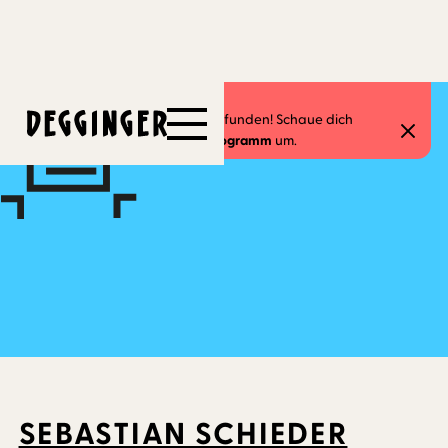
3.7.2023
-
13.8.2023
Dieses Event hat schon stattgefunden! Schaue dich
gerne in unserem
aktuellen Programm
um.
SEBASTIAN SCHIEDER