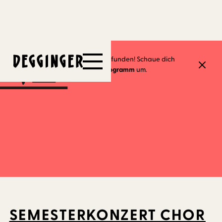
27.6.2024
-
27.6.2024
Dieses Event hat schon stattgefunden! Schaue dich
gerne in unserem
aktuellen Programm
um.
SEMESTERKONZERT CHOR