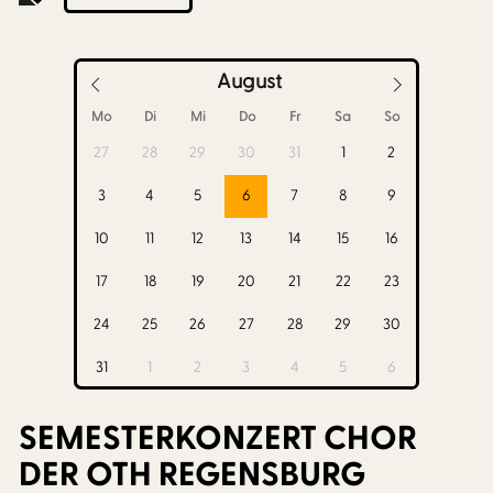
August
Mo
Di
Mi
Do
Fr
Sa
So
27
28
29
30
31
1
2
3
4
5
6
7
8
9
10
11
12
13
14
15
16
17
18
19
20
21
22
23
24
25
26
27
28
29
30
31
1
2
3
4
5
6
SEMESTERKONZERT CHOR
DER OTH REGENSBURG