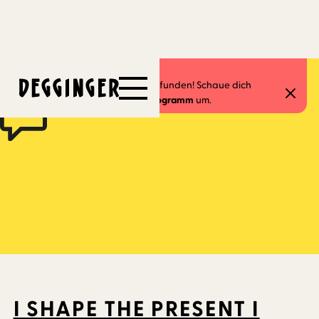
9.11.2024
Dieses Event hat schon stattgefunden! Schaue dich
gerne in unserem
aktuellen Programm
um.
I SHAPE THE PRESENT I