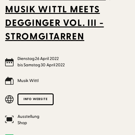
MUSIK WITTL MEETS
DEGGINGER VOL. III -
STROMGITARREN
Dienstag
26
April
2022
bis
Samstag
30
April
2022
Musik Wittl
INFO WEBSITE
Ausstellung
Shop