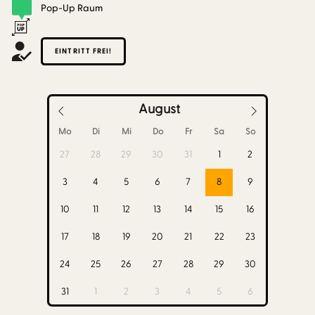
Pop-Up Raum
EINTRITT FREI!
August
Mo
Di
Mi
Do
Fr
Sa
So
27
28
29
30
31
1
2
3
4
5
6
7
8
9
10
11
12
13
14
15
16
17
18
19
20
21
22
23
24
25
26
27
28
29
30
31
1
2
3
4
5
6