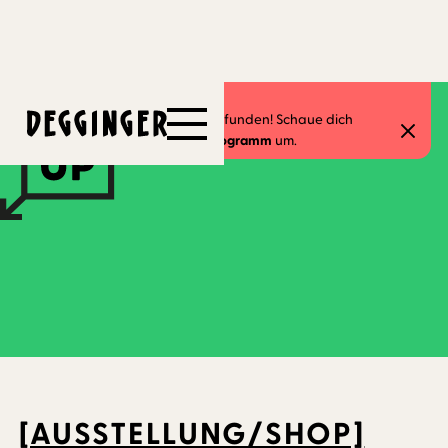
26.4.2022
-
30.4.2022
Dieses Event hat schon stattgefunden! Schaue dich
gerne in unserem
aktuellen Programm
um.
[AUSSTELLUNG/SHOP]