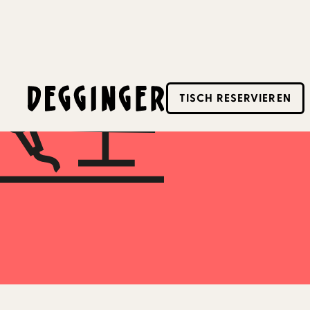
19.12.2024
-
19.12.2024
TISCH RESERVIEREN
Dieses Event hat schon stattgefunden! Schaue d