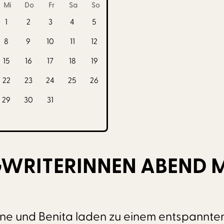
Mi
Do
Fr
Sa
So
1
2
3
4
5
8
9
10
11
12
15
16
17
18
19
22
23
24
25
26
29
30
31
RITERINNEN ABEND M
ne und Benita laden zu einem entspannten