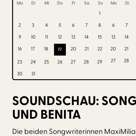
Mo
Di
Mi
Do
Fr
Sa
So
Mo
Di
1
2
3
4
5
6
7
8
6
7
9
10
11
12
13
14
15
13
14
16
17
18
20
21
22
20
21
19
27
28
23
24
25
26
27
28
29
30
31
SOUNDSCHAU: SONGW
UND BENITA
Die beiden Songwriterinnen MaxiMilia