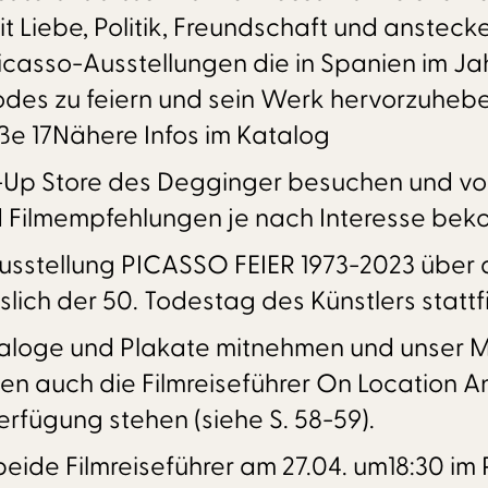
mit Liebe, Politik, Freundschaft und anste
icasso-Ausstellungen die in Spanien im Ja
Todes zu feiern und sein Werk hervorzuheb
aße 17Nähere Infos im Katalog
p-Up Store des Degginger besuchen und vo
nd Filmempfehlungen je nach Interesse be
Ausstellung PICASSO FEIER 1973-2023 über d
lich der 50. Todestag des Künstlers statt
ataloge und Plakate mitnehmen und unser M
den auch die Filmreiseführer On Location 
erfügung stehen (siehe S. 58-59).
e beide Filmreiseführer am 27.04. um18:30 i