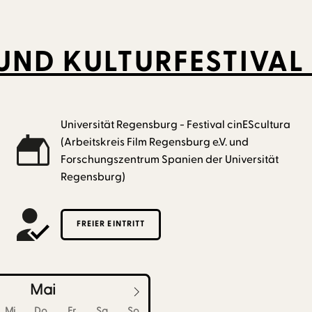
 UND KULTURFESTIVAL
Universität Regensburg - Festival cinEScultura
(Arbeitskreis Film Regensburg e.V. und
Forschungszentrum Spanien der Universität
Regensburg)
FREIER EINTRITT
Mai
Mi
Do
Fr
Sa
So