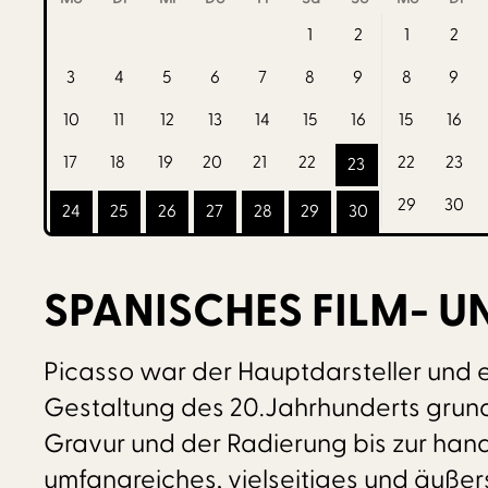
1
2
1
2
3
4
5
6
7
8
9
8
9
10
11
12
13
14
15
16
15
16
17
18
19
20
21
22
22
23
23
29
30
24
25
26
27
28
29
30
SPANISCHES FILM- U
Picasso war der Hauptdarsteller und e
Gestaltung des 20.Jahrhunderts grund
Gravur und der Radierung bis zur han
umfangreiches, vielseitiges und äußer