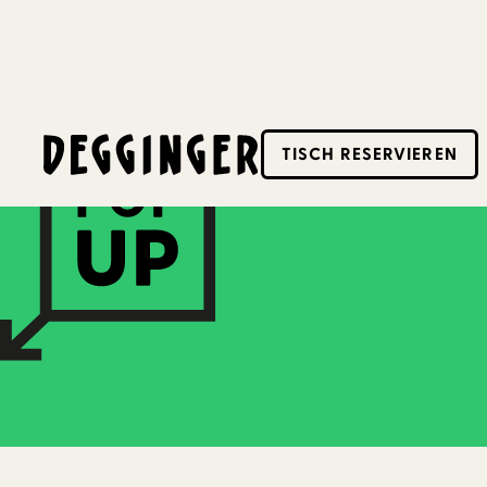
23.4.2023
-
30.4.2023
TISCH RESERVIEREN
Dieses Event hat schon stattgefunden! Schaue d