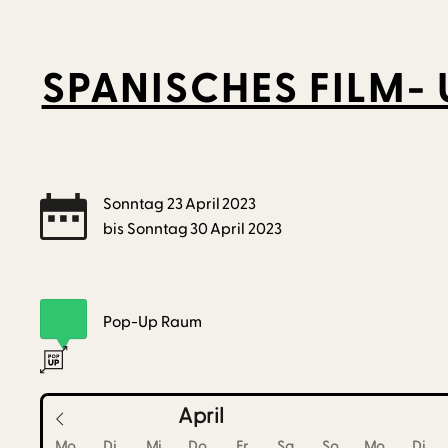
SPANISCHES FILM-
Sonntag
23
April
2023
bis
Sonntag
30
April
2023
Pop-Up Raum
April
Mo
Di
Mi
Do
Fr
Sa
So
Mo
Di