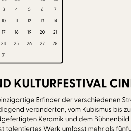
3
4
5
6
7
10
11
12
13
14
17
18
19
20
21
24
25
26
27
28
31
ND KULTURFESTIVAL CI
inzigartige Erfinder der verschiedenen St
legend veränderten, vom Kubismus bis zur 
dgefertigten Keramik und dem Bühnenbild f
st talentiertes Werk umfasst mehr als fün