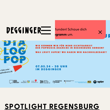
7.5.2024
Dieses Event hat schon stattgefunden! Schaue dich
gerne in unserem
aktuellen Programm
um.
SPOTLIGHT REGENSBURG