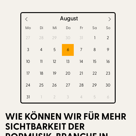
August
Mo
Di
Mi
Do
Fr
Sa
So
27
28
29
30
31
1
2
3
4
5
6
7
8
9
10
11
12
13
14
15
16
17
18
19
20
21
22
23
24
25
26
27
28
29
30
31
1
2
3
4
5
6
WIE KÖNNEN WIR FÜR MEHR
SICHTBARKEIT DER