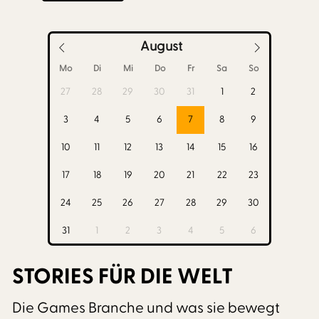
August
Mo
Di
Mi
Do
Fr
Sa
So
27
28
29
30
31
1
2
3
4
5
6
7
8
9
10
11
12
13
14
15
16
17
18
19
20
21
22
23
24
25
26
27
28
29
30
31
1
2
3
4
5
6
STORIES FÜR DIE WELT
Die Games Branche und was sie bewegt