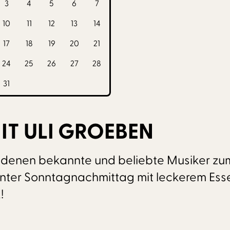
3
4
5
6
7
10
11
12
13
14
17
18
19
20
21
24
25
26
27
28
31
IT ULI GROEBEN
denen bekannte und beliebte Musiker zum
nnter Sonntagnachmittag mit leckerem Es
!