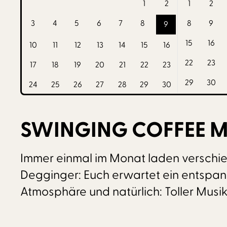
1
2
1
2
3
4
5
6
7
8
8
9
9
15
16
10
11
12
13
14
15
16
22
23
17
18
19
20
21
22
23
29
30
24
25
26
27
28
29
30
SWINGING COFFEE M
Immer einmal im Monat laden verschie
Degginger: Euch erwartet ein entspa
Atmosphäre und natürlich: Toller Musik