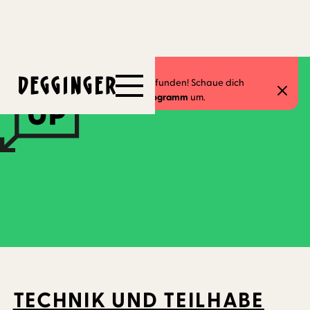
6.7.2026
-
12.7.2026
Dieses Event hat schon stattgefunden! Schaue dich
gerne in unserem
aktuellen Programm
um.
TECHNIK UND TEILHABE