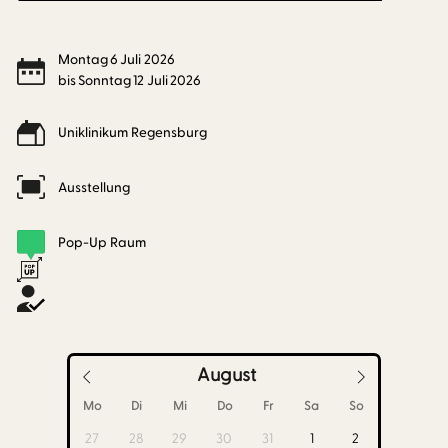
Montag
6
Juli
2026
bis
Sonntag
12
Juli
2026
Uniklinikum Regensburg
Ausstellung
Pop-Up Raum
August
Mo
Di
Mi
Do
Fr
Sa
So
27
28
29
30
31
1
2