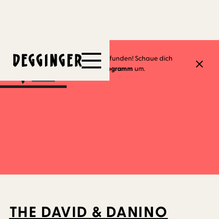
24.9.2023
Dieses Event hat schon stattgefunden! Schaue dich
gerne in unserem
aktuellen Programm
um.
THE DAVID & DANINO