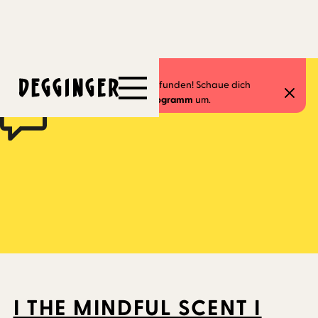
9.11.2024
Dieses Event hat schon stattgefunden! Schaue dich
gerne in unserem
aktuellen Programm
um.
I THE MINDFUL SCENT I