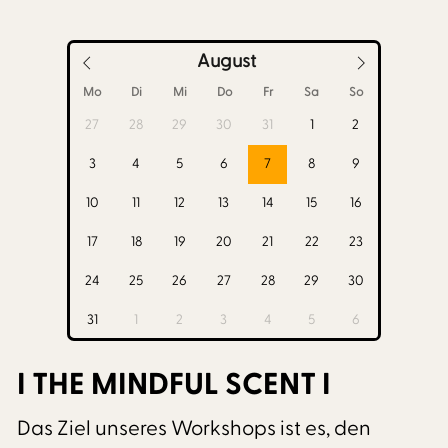
August
Mo
Di
Mi
Do
Fr
Sa
So
27
28
29
30
31
1
2
3
4
5
6
7
8
9
10
11
12
13
14
15
16
17
18
19
20
21
22
23
24
25
26
27
28
29
30
31
1
2
3
4
5
6
I THE MINDFUL SCENT I
Das Ziel unseres Workshops ist es, den