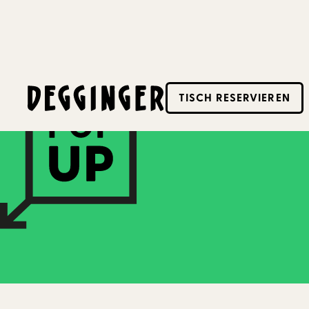
22.10.2024
-
27.10.2024
TISCH RESERVIEREN
Dieses Event hat schon stattgefunden! Schaue d