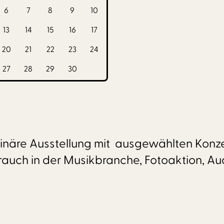
6
7
8
9
10
13
14
15
16
17
20
21
22
23
24
27
28
29
30
iplinäre Ausstellung mit ausgewählten Konz
brauch in der Musikbranche, Fotoaktion, Au