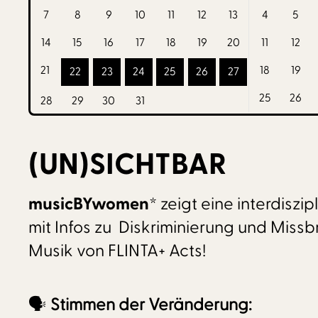
7
8
9
10
11
12
13
4
5
14
15
16
17
18
19
20
11
12
21
18
19
22
23
24
25
26
27
25
26
28
29
30
31
(UN)SICHTBAR
musicBYwomen*
zeigt eine interdisz
mit Infos zu Diskriminierung und Miss
Musik von FLINTA+ Acts!
🗣️
Stimmen der Veränderung: