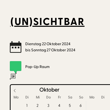
(UN)SICHTBAR
Dienstag
22
Oktober
2024
bis
Sonntag
27
Oktober
2024
Pop-Up Raum
Oktober
Mo
Di
Mi
Do
Fr
Sa
So
Mo
Di
1
2
3
4
5
6