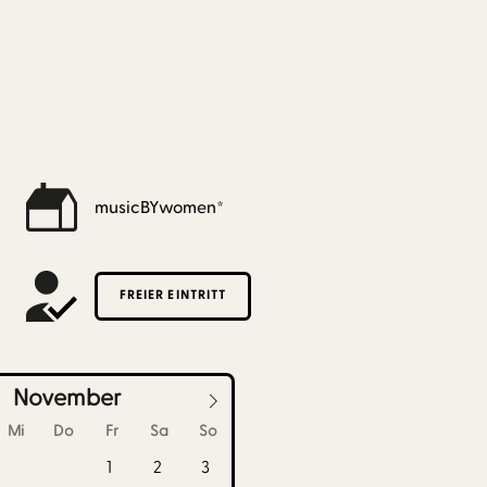
musicBYwomen*
FREIER EINTRITT
November
Mi
Do
Fr
Sa
So
1
2
3