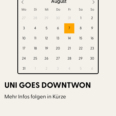
August
Mo
Di
Mi
Do
Fr
Sa
So
27
28
29
30
31
1
2
3
4
5
6
7
8
9
10
11
12
13
14
15
16
17
18
19
20
21
22
23
24
25
26
27
28
29
30
31
1
2
3
4
5
6
UNI GOES DOWNTWON
Mehr Infos folgen in Kürze