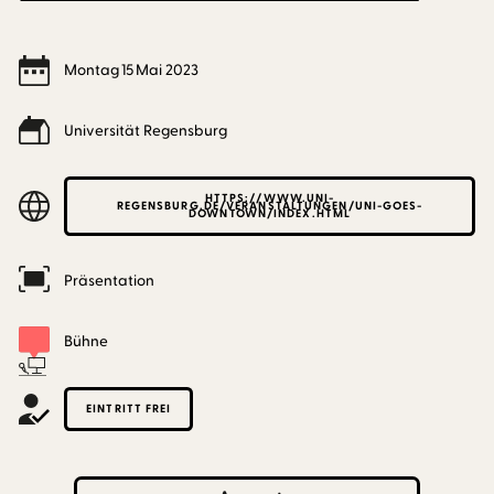
Montag
15
Mai
2023
Universität Regensburg
HTTPS://WWW.UNI-
REGENSBURG.DE/VERANSTALTUNGEN/UNI-GOES-
DOWNTOWN/INDEX.HTML
Präsentation
Bühne
EINTRITT FREI