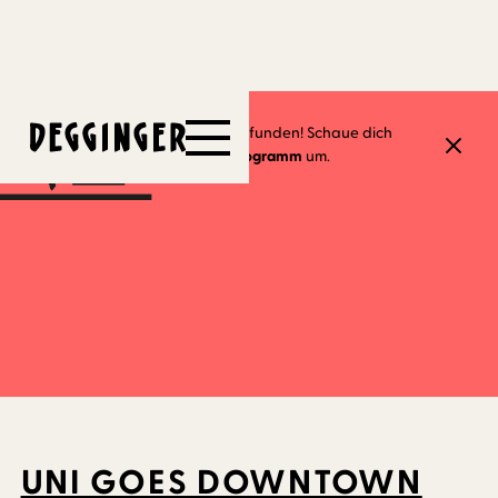
15.5.2023
Dieses Event hat schon stattgefunden! Schaue dich
gerne in unserem
aktuellen Programm
um.
UNI GOES DOWNTOWN