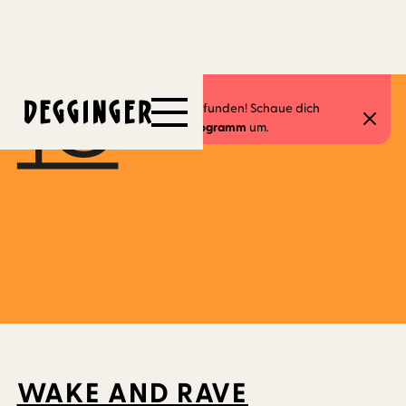
4.3.2026
Dieses Event hat schon stattgefunden! Schaue dich
gerne in unserem
aktuellen Programm
um.
WAKE AND RAVE