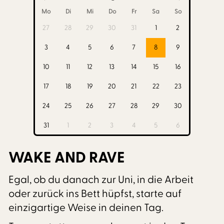
Mo
Di
Mi
Do
Fr
Sa
So
27
28
29
30
31
1
2
3
4
5
6
7
8
9
10
11
12
13
14
15
16
17
18
19
20
21
22
23
24
25
26
27
28
29
30
31
1
2
3
4
5
6
WAKE AND RAVE
Egal, ob du danach zur Uni, in die Arbeit
oder zurück ins Bett hüpfst, starte auf
einzigartige Weise in deinen Tag.