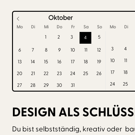
Oktober
Mo
Di
Mi
Do
Fr
Sa
So
Mo
Di
1
2
3
5
4
3
4
6
7
8
9
10
11
12
10
11
13
14
15
16
17
18
19
17
18
20
21
22
23
24
25
26
24
25
27
28
29
30
31
DESIGN ALS SCHLÜSS
Du bist selbstständig, kreativ oder ba