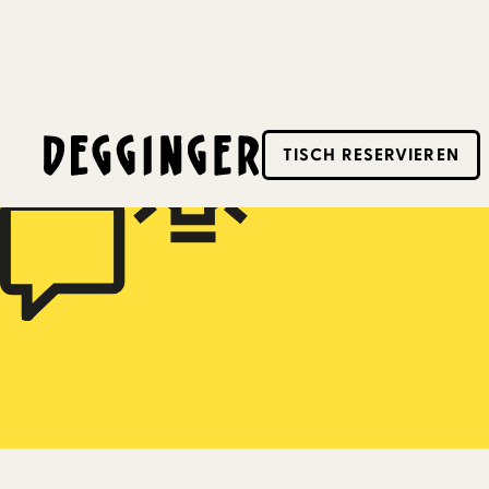
4.10.2025
-
4.10.2025
TISCH RESERVIEREN
Dieses Event hat schon stattgefunden! Schaue d