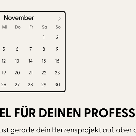
November
Mi
Do
Fr
Sa
So
1
2
5
6
7
8
9
12
13
14
15
16
19
20
21
22
23
26
27
28
29
30
EL FÜR DEINEN PROFESS
ust gerade dein Herzensprojekt auf, aber d